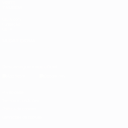
VISITE
TAMBÉM
UEFA.com
Fundação
UEFA
MUDAR IDIOMA
Português
English
Français
Deutsch
Русский
Español
Italiano
Português
Descarregue a app oficial
Privacidade
Termos e condições
Política de cookies
Definições de cookies