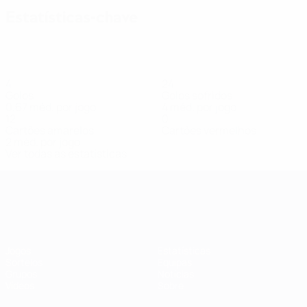
Estatísticas-chave
4
24
Golos
Golos sofridos
0,67 méd. por jogo
4 méd. por jogo
12
0
Cartões amarelos
Cartões vermelhos
2 méd. por jogo
Ver todas as estatísticas
Qualificação Europeia Feminina
Jogos
Estatísticas
Sorteios
Equipas
Grupos
Notícias
Vídeos
Sobre