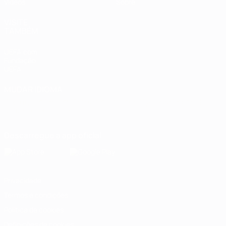
Vídeos
Sobre
VISITE
TAMBÉM
UEFA.com
Fundação
UEFA
MUDAR IDIOMA
Português
English
Français
Deutsch
Русский
Español
Italiano
Português
Descarregue a app oficial
Privacidade
Termos e condições
Política de cookies
Definições de cookies