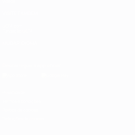
Vídeos
VISITE TAMBÉM
UEFA.com
Fundação UEFA
MUDAR IDIOMA
Português
English
Français
Deutsch
Русский
Español
Italia
Descarregue a app oficial
Privacidade
Termos e condições
Política de cookies
Definições de cookies