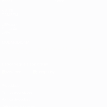
Vídeos
Sobre
VISITE
TAMBÉM
UEFA.com
Fundação
UEFA
MUDAR IDIOMA
Português
English
Français
Deutsch
Русский
Español
Italiano
Português
Descarregue a app oficial
Privacidade
Termos e condições
Política de cookies
Definições de cookies