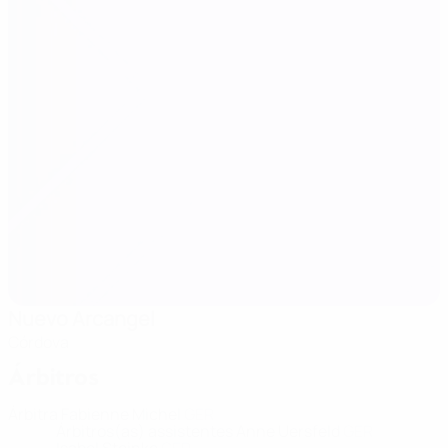
Nuevo Arcangel
Córdova
Árbitros
Árbitra
Fabienne Michel
GER
Árbitros(as) assistentes
Anne Uersfeld
GER