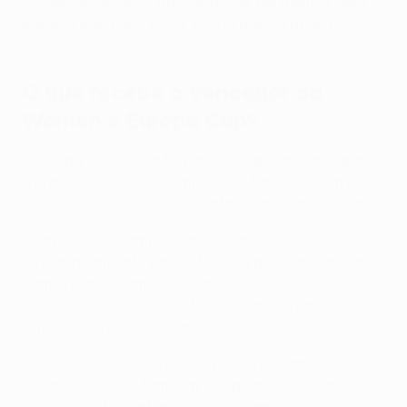
30 adicionais, pois apesar de ser um duelo a duas
mãos, a regra dos golos fora já não se aplica.
O que recebe o vencedor da
Women's Europa Cup?
A equipa vencedora tornar-se-á apenas na segunda
a erguer o troféu da competição, fabricado em Itália
e com seis riscas a representar cada eliminatória.
Além disso, o campeão qualifica-se
automaticamente para a terceira pré-eliminatória do
caminho dos campeões da
UEFA Women's
Champions League
2027/28, ficando a uma
eliminatória de aceder à fase de liga.
Caso o vencedor da UEFA Women’s Champions
League 2026/27 também se apurar para a fase de