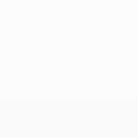
eliminatórias, com jogos em casa e fora.
Um novo formato para a Women's Champions
League também foi lançado em 2025/26, com uma
fase de liga alargada para 18 equipas, substituindo
a antiga fase de grupos, e a introdução de um play-
off da fase a eliminar, por forma a completar o
alinhamento dos quartos-de-final.
© 1998-2026 UEFA. All rights reserved.
Última actualização: terça-feira, 16 de junho de 2026
UEFA Women’s Europa Cup
Jogos
Notícias