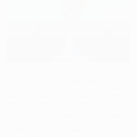
A UEFA Women's Europa Cup 2026/27 será a segunda
edição da competição
UEFA via Getty Images
A final de 2026/27 vai coroar o segundo vencedor
da
UEFA Women's Europa Cup
, sendo que tal como
na edição inaugural será disputada a duas mãos,
em casa de cada um dos finalistas.
A Women's Europa Cup disputa-se no formato de
eliminatórias, a dois jogos. Na primeira edição, um
duelo 100 por cento sueco terminou com o
Häcken a