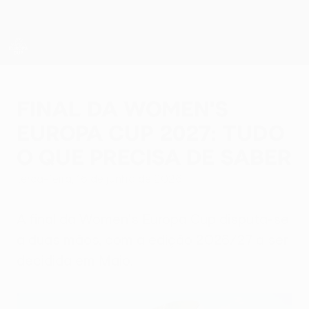
Saltar
para
o
conteúdo
principal
UEFA Women’s Europa Cup
Final da Women's
Europa Cup 2027: tudo
o que precisa de saber
terça-feira, 16 de junho de 2026
A final da Women's Europa Cup disputa-se
a duas mãos, com a edição 2026/27 a ser
decidida em Maio.