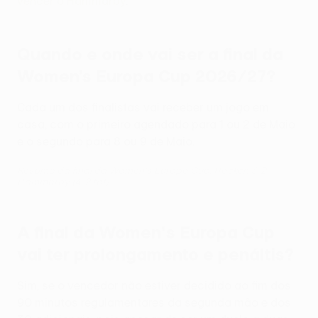
vencer o Hammarby
.
Quando e onde vai ser a final da
Women’s Europa Cup 2026/27?
Cada um dos finalistas vai receber um jogo em
casa, com o primeiro agendado para 1 ou 2 de Maio
e o segundo para 8 ou 9 de Maio.
Resumo da final da Women's Europa Cup: Häcken 3-2
Hammarby (4-2 tot)
A final da Women's Europa Cup
vai ter prolongamento e penáltis?
Sim, se o vencedor não estiver decidido ao fim dos
90 minutos regulamentares da segunda mão e dos