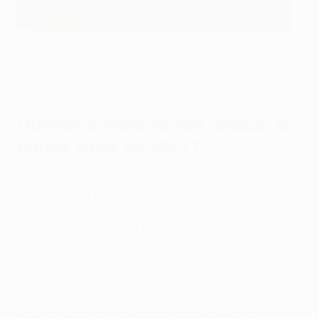
O troféu da UEFA Women's Europa Cup (esquerda)
juntamente com o da UEFA Women's Champions League
(direita)
UEFA via Getty Images
Quando e onde se vão realizar as
outras finais de 2027?
UEFA Europa League
: Stadion Frankfurt, em Frankfurt,
Alemanha, na quarta-feita, dia 26 de Maio
UEFA Women's Champions League:
Estádio
Nacional, em Varsóvia, Polónia, a 28, 29 ou 30 de
Maio
UEFA Conference League
: Beşiktaş Park, em
Istambul, Turquia, na quarta-feita, dia 2 de Junho
UEFA Champions League
: Estadio Metropolitano, em
Madrid, Espanha, no sábado, dia 5 de Junho