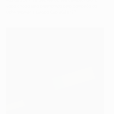
liga de 2027/28 através do seu campeonato, a
vaga criada será preenchida pelo campeão da
UEFA Women's Europa Cup 2026/27.