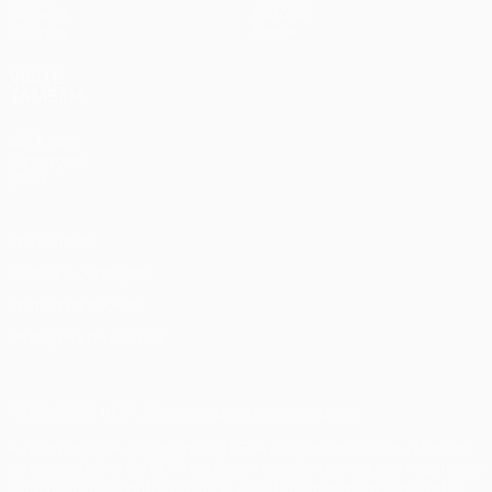
Sorteios
História
Equipas
Sobre
VISITE
TAMBÉM
UEFA.com
Fundação
UEFA
Privacidade
Termos e condições
Política de cookies
Definições de cookies
© 1998-2026 UEFA. Todos os direitos reservados
A palavra UEFA, o logótipo da UEFA e todas as marcas relativas
às competições da UEFA estão protegidas por marcas registadas
e/ou direitos de autor da UEFA. As referidas marcas registadas