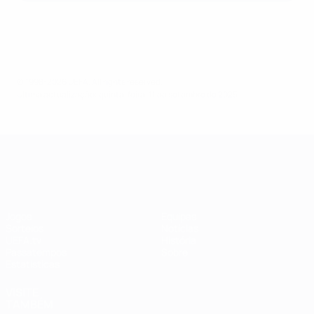
© 1998-2026 UEFA. All rights reserved.
Última actualização: quinta-feira, 11 de setembro de 2025
UEFA Women's Champions League
Jogos
Equipas
Sorteios
Notícias
UEFA.tv
História
Passatempos
Sobre
Estatísticas
VISITE
TAMBÉM