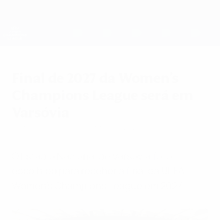
Saltar
para
o
UEFA Women's Champions League
Obtenha
conteúdo
Resultados em directo e estatísticas
principal
UEFA Women's Champions League
Final de 2027 da Women's
Champions League será em
Varsóvia
quinta-feira, 11 de setembro de 2025
O Estádio Nacional de Varsóvia foi o
escolhido para receber a final da UEFA
Women's Champions League em 2027.