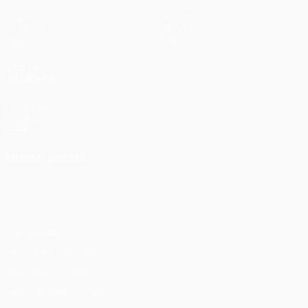
Jogos
Notícias
Sorteios
História
Equipas
Sobre
VISITE
TAMBÉM
UEFA.com
Fundação
UEFA
MUDAR IDIOMA
Português
English
Français
Deutsch
Русский
Español
Italiano
Português
Privacidade
Termos e condições
Política de cookies
Definições de cookies