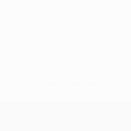
Sem dados para este jogador
UEFA Women’s Europa Cup