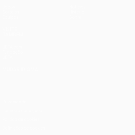
Jogos
Notícias
Sorteios
História
Equipas
Sobre
VISITE
TAMBÉM
UEFA.com
Fundação
UEFA
MUDAR IDIOMA
Português
English
Français
Deutsch
Русский
Español
Italiano
Português
Privacidade
Termos e condições
Política de cookies
Definições de cookies