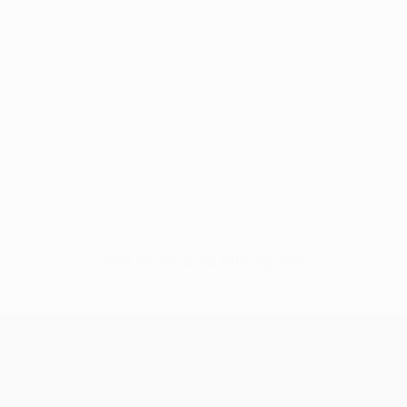
Sem dados para este jogador
UEFA Women’s Europa Cup