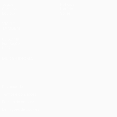
Jogos
Notícias
Sorteios
História
Equipas
Sobre
VISITE
TAMBÉM
UEFA.com
Fundação
UEFA
MUDAR IDIOMA
Português
English
Français
Deutsch
Русский
Español
Italiano
Português
Privacidade
Termos e condições
Política de cookies
Definições de cookies