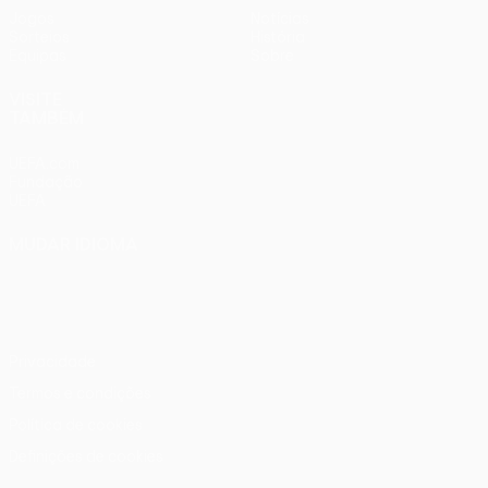
Jogos
Notícias
Sorteios
História
Equipas
Sobre
VISITE
TAMBÉM
UEFA.com
Fundação
UEFA
MUDAR IDIOMA
Português
English
Français
Deutsch
Русский
Español
Italiano
Português
Privacidade
Termos e condições
Política de cookies
Definições de cookies