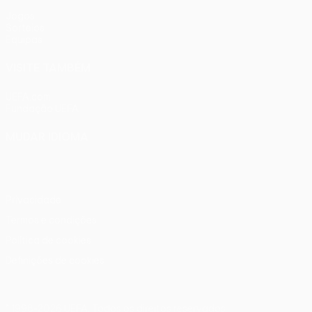
Jogos
Sorteios
Equipas
VISITE TAMBÉM
UEFA.com
Fundação UEFA
MUDAR IDIOMA
Português
English
Français
Deutsch
Русский
Español
Ital
Privacidade
Termos e condições
Política de cookies
Definições de cookies
© 1998-2026 UEFA. Todos os direitos reservados