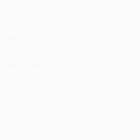
Jogos
Notícias
Sorteios
História
Equipas
Sobre
VISITE
TAMBÉM
UEFA.com
Fundação
UEFA
MUDAR IDIOMA
Português
English
Français
Deutsch
Русский
Español
Italiano
Português
Privacidade
Termos e condições
Política de cookies
Definições de cookies