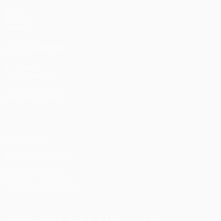
Jogos
Sorteios
Equipas
VISITE TAMBÉM
UEFA.com
Fundação UEFA
MUDAR IDIOMA
Português
English
Français
Deutsch
Русский
Español
Ital
Privacidade
Termos e condições
Política de cookies
Definições de cookies
© 1998-2026 UEFA. Todos os direitos reservados