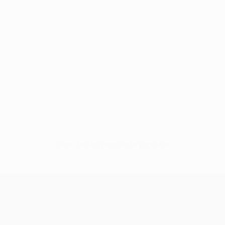
Sem dados para este jogador
UEFA Women’s Europa Cup