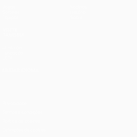
Jogos
Notícias
Sorteios
História
Equipas
Sobre
VISITE
TAMBÉM
UEFA.com
Fundação
UEFA
MUDAR IDIOMA
Português
English
Français
Deutsch
Русский
Español
Italiano
Português
Privacidade
Termos e condições
Política de cookies
Definições de cookies