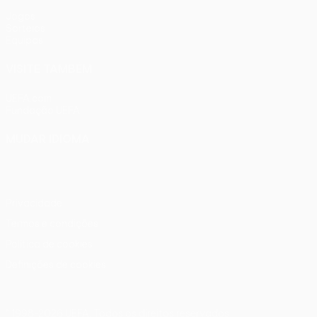
Jogos
Sorteios
Equipas
VISITE TAMBÉM
UEFA.com
Fundação UEFA
MUDAR IDIOMA
Português
English
Français
Deutsch
Русский
Español
Ital
Privacidade
Termos e condições
Política de cookies
Definições de cookies
© 1998-2026 UEFA. Todos os direitos reservados