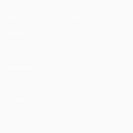
Jogos
Notícias
Sorteios
História
Equipas
Sobre
VISITE
TAMBÉM
UEFA.com
Fundação
UEFA
MUDAR IDIOMA
Português
English
Français
Deutsch
Русский
Español
Italiano
Português
Privacidade
Termos e condições
Política de cookies
Definições de cookies