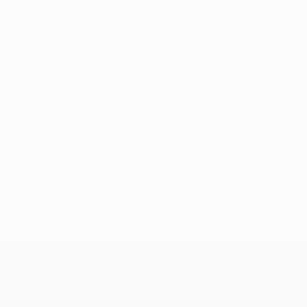
Sem dados para este jogador
UEFA Women’s Europa Cup