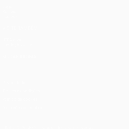
Jogos
Sorteios
Equipas
VISITE TAMBÉM
UEFA.com
Fundação UEFA
MUDAR IDIOMA
Português
English
Français
Deutsch
Русский
Español
Ital
Privacidade
Termos e condições
Política de cookies
Definições de cookies
© 1998-2026 UEFA. Todos os direitos reservados