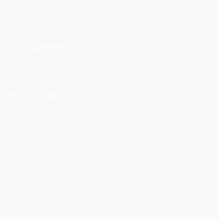
Jogos
Sorteios
Equipas
VISITE TAMBÉM
UEFA.com
Fundação UEFA
MUDAR IDIOMA
Português
English
Français
Deutsch
Русский
Español
Ital
Privacidade
Termos e condições
Política de cookies
Definições de cookies
© 1998-2026 UEFA. Todos os direitos reservados