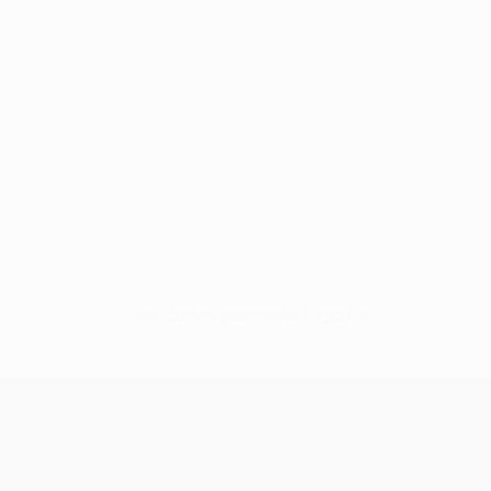
Sem dados para este jogador
UEFA Women’s Europa Cup