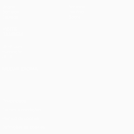
Jogos
Notícias
Sorteios
História
Equipas
Sobre
VISITE
TAMBÉM
UEFA.com
Fundação
UEFA
MUDAR IDIOMA
Português
English
Français
Deutsch
Русский
Español
Italiano
Português
Privacidade
Termos e condições
Política de cookies
Definições de cookies