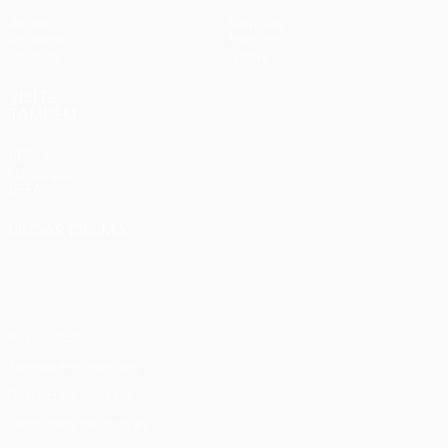
Jogos
Notícias
Sorteios
História
Equipas
Sobre
VISITE
TAMBÉM
UEFA.com
Fundação
UEFA
MUDAR IDIOMA
Português
English
Français
Deutsch
Русский
Español
Italiano
Português
Privacidade
Termos e condições
Política de cookies
Definições de cookies