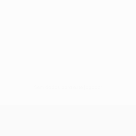
Sem dados para este jogador
UEFA Women’s Europa Cup