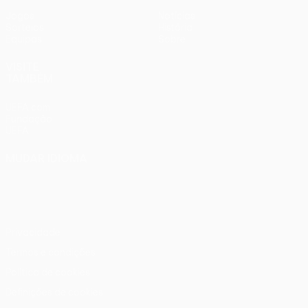
Jogos
Notícias
Sorteios
História
Equipas
Sobre
VISITE
TAMBÉM
UEFA.com
Fundação
UEFA
MUDAR IDIOMA
Português
English
Français
Deutsch
Русский
Español
Italiano
Português
Privacidade
Termos e condições
Política de cookies
Definições de cookies