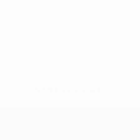
Sem dados para este jogador
UEFA Women’s Europa Cup