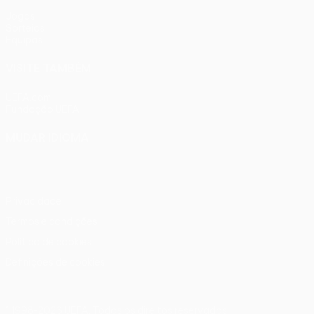
Jogos
Sorteios
Equipas
VISITE TAMBÉM
UEFA.com
Fundação UEFA
MUDAR IDIOMA
Português
English
Français
Deutsch
Русский
Español
Ital
Privacidade
Termos e condições
Política de cookies
Definições de cookies
© 1998-2026 UEFA. Todos os direitos reservados