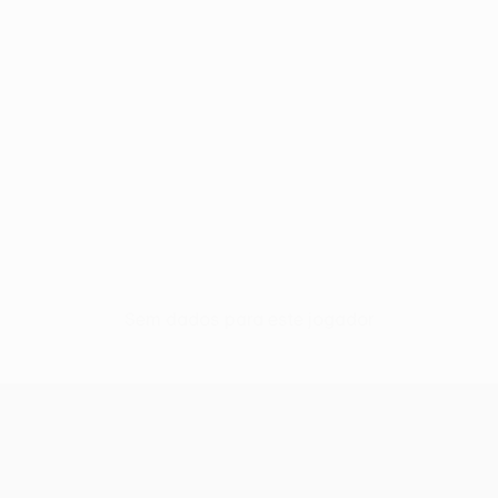
Sem dados para este jogador
UEFA Women’s Europa Cup