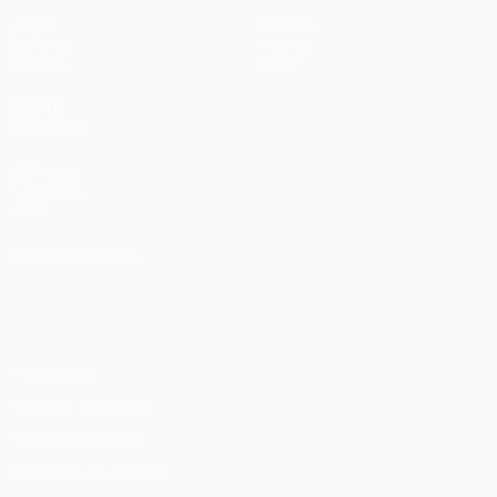
Jogos
Notícias
Sorteios
História
Equipas
Sobre
VISITE
TAMBÉM
UEFA.com
Fundação
UEFA
MUDAR IDIOMA
Português
English
Français
Deutsch
Русский
Español
Italiano
Português
Privacidade
Termos e condições
Política de cookies
Definições de cookies