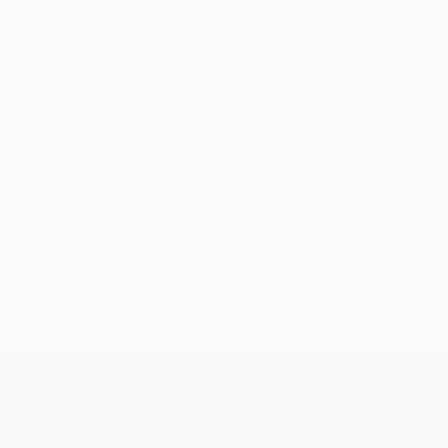
Sem dados para este jogador
UEFA Women’s Europa Cup