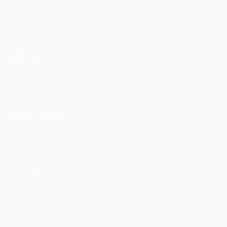
Jogos
Notícias
Sorteios
História
Equipas
Sobre
VISITE
TAMBÉM
UEFA.com
Fundação
UEFA
MUDAR IDIOMA
Português
English
Français
Deutsch
Русский
Español
Italiano
Português
Privacidade
Termos e condições
Política de cookies
Definições de cookies