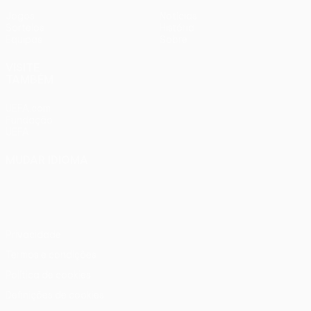
Jogos
Notícias
Sorteios
História
Equipas
Sobre
VISITE
TAMBÉM
UEFA.com
Fundação
UEFA
MUDAR IDIOMA
Português
English
Français
Deutsch
Русский
Español
Italiano
Português
Privacidade
Termos e condições
Política de cookies
Definições de cookies