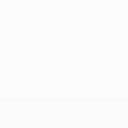
Sem dados para este jogador
UEFA Women’s Europa Cup