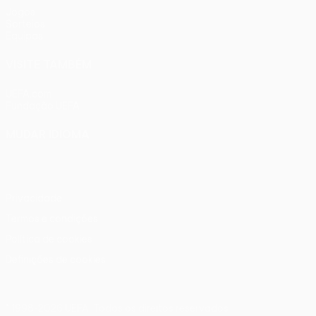
Jogos
Sorteios
Equipas
VISITE TAMBÉM
UEFA.com
Fundação UEFA
MUDAR IDIOMA
Português
English
Français
Deutsch
Русский
Español
Ital
Privacidade
Termos e condições
Política de cookies
Definições de cookies
© 1998-2026 UEFA. Todos os direitos reservados