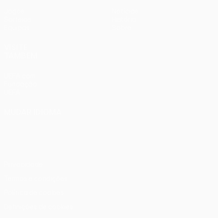
Jogos
Notícias
Sorteios
História
Equipas
Sobre
VISITE
TAMBÉM
UEFA.com
Fundação
UEFA
MUDAR IDIOMA
Português
English
Français
Deutsch
Русский
Español
Italiano
Português
Privacidade
Termos e condições
Política de cookies
Definições de cookies