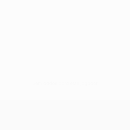
Sem dados para este jogador
UEFA Women’s Europa Cup