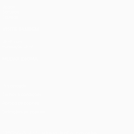
Jogos
Sorteios
Equipas
VISITE TAMBÉM
UEFA.com
Fundação UEFA
MUDAR IDIOMA
Português
English
Français
Deutsch
Русский
Español
Ital
Privacidade
Termos e condições
Política de cookies
Definições de cookies
© 1998-2026 UEFA. Todos os direitos reservados