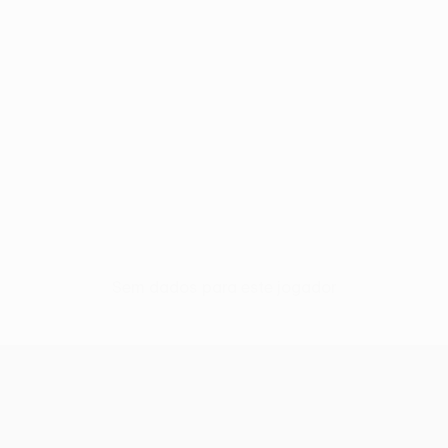
Sem dados para este jogador
UEFA Women’s Europa Cup