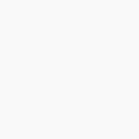
Jogos
Notícias
Sorteios
História
Equipas
Sobre
VISITE
TAMBÉM
UEFA.com
Fundação
UEFA
MUDAR IDIOMA
Português
English
Français
Deutsch
Русский
Español
Italiano
Português
Privacidade
Termos e condições
Política de cookies
Definições de cookies