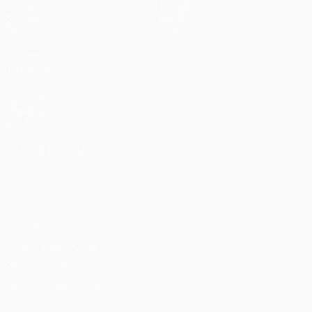
Jogos
Notícias
Sorteios
História
Equipas
Sobre
VISITE
TAMBÉM
UEFA.com
Fundação
UEFA
MUDAR IDIOMA
Português
English
Français
Deutsch
Русский
Español
Italiano
Português
Privacidade
Termos e condições
Política de cookies
Definições de cookies