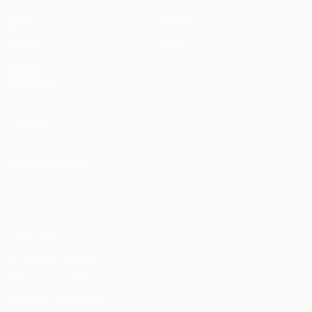
Jogos
Notícias
Sorteios
História
Equipas
Sobre
VISITE
TAMBÉM
UEFA.com
Fundação
UEFA
MUDAR IDIOMA
Português
English
Français
Deutsch
Русский
Español
Italiano
Português
Privacidade
Termos e condições
Política de cookies
Definições de cookies