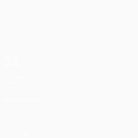
UEFA Women’s Europa Cup
Jogos
Notícias
Sorteios
História
Equipas
Sobre
VISITE
TAMBÉM
UEFA.com
Fundação
UEFA
MUDAR IDIOMA
Português
English
Français
Deutsch
Русский
Español
Italiano
Português
Privacidade