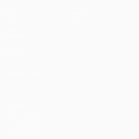
Jogos
Notícias
Sorteios
História
Equipas
Sobre
VISITE
TAMBÉM
UEFA.com
Fundação
UEFA
MUDAR IDIOMA
Português
English
Français
Deutsch
Русский
Español
Italiano
Português
Privacidade
Termos e condições
Política de cookies
Definições de cookies