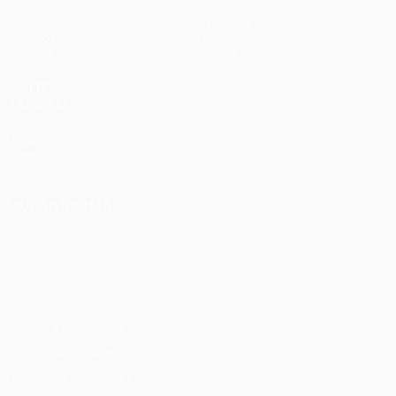
Jogos
Notícias
Sorteios
História
Equipas
Sobre
VISITE
TAMBÉM
UEFA.com
Fundação
UEFA
MUDAR IDIOMA
Português
English
Français
Deutsch
Русский
Español
Italiano
Português
Privacidade
Termos e condições
Política de cookies
Definições de cookies