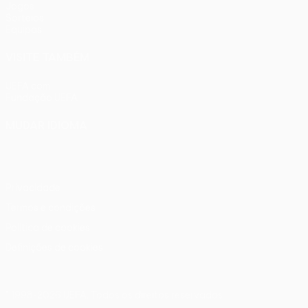
Jogos
Sorteios
Equipas
VISITE TAMBÉM
UEFA.com
Fundação UEFA
MUDAR IDIOMA
Português
English
Français
Deutsch
Русский
Español
Ital
Privacidade
Termos e condições
Política de cookies
Definições de cookies
© 1998-2026 UEFA. Todos os direitos reservados