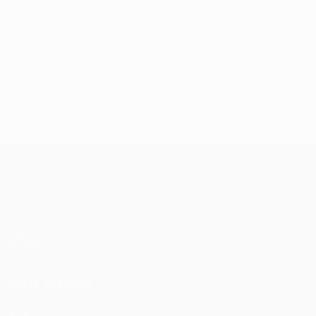
UEFA Women’s Europa Cup
Jogos
Sorteios
Equipas
VISITE TAMBÉM
UEFA.com