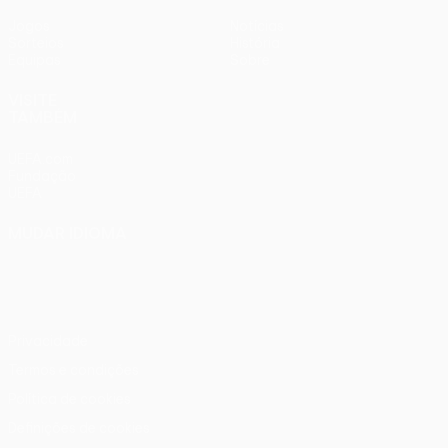
Jogos
Notícias
Sorteios
História
Equipas
Sobre
VISITE
TAMBÉM
UEFA.com
Fundação
UEFA
MUDAR IDIOMA
Português
English
Français
Deutsch
Русский
Español
Italiano
Português
Privacidade
Termos e condições
Política de cookies
Definições de cookies