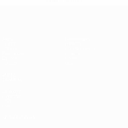
informações</a>
EURO Feminino
Jogos
Passatempos
Grupos
Bilhetes
UEFA.tv
Guia de eventos
Estatísticas
História
Equipas
Sobre
Notícias
Loja
VISITE
TAMBÉM
UEFA.com
Fundação
UEFA
Loja
MUDAR IDIOMA
Português
English
Français
Deutsch
Русский
Español