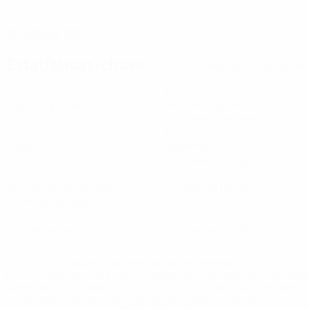
DATA DE NASCIMENTO
25/6/2004 (22)
Estatísticas-chave
Ver todas as estatísticas
2
43
Jogos disputados
Minutos jogados
10,75 méd. por jogo
0
3
Golos
Desarmes
0,75 méd. por jogo
7
93%
Recuperações de bola
Eficácia de passe (%)
1,75 méd. por jogo
0
0
Cartões amarelos
Cartões vermelhos
* Suspensa até indicação em contrário. <a
href='https://pt.uefa.com/insideuefa/mediaservices/medi
148df3b7106d-c8b619c60f97-1000--fifa-uefa-suspendem-
equipas-e-seleccoes-russas-de-todas-as-prov/'>Mais