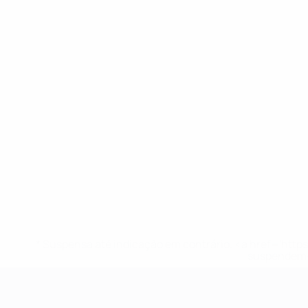
* Suspensa até indicação em contrário. <a href='ht
suspendem-
EURO Feminino