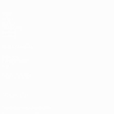
Jogos
Grupos
UEFA.tv
Estatísticas
Equipas
Notícias
VISITE TAMBÉM
UEFA.com
Fundação UEFA
Loja
MUDAR IDIOMA
Português
English
Français
Deutsch
Русский
Español
Italia
SIGA-NOS EM
Descarregue a app oficial