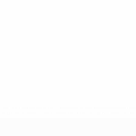
tps://pt.uefa.com/insideuefa/mediaservices/mediareleases/n
equipas-e-seleccoes-russas-de-todas-as-prov/'>Mais info