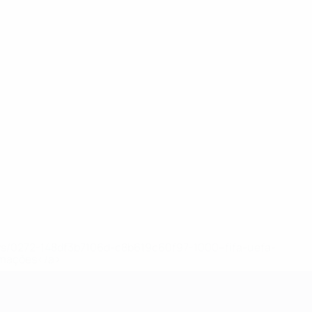
ews/0272-148df3b7106d-c8b619c60f97-1000--fifa-uefa-
rmações</a>