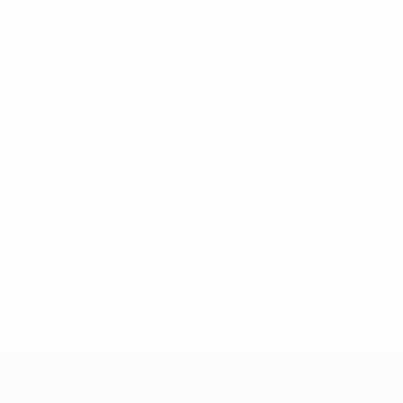
318
Minutos jogados
63,6 méd. por jogo
0
Assistências
0
Cartões amarelos
tps://pt.uefa.com/insideuefa/mediaservices/mediareleases/n
equipas-e-seleccoes-russas-de-todas-as-prov/'>Mais info