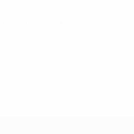
18/7/2003 (23)
DATA DE NASCIMENTO
Estatísticas-chave
5
Jogos disputados
0
Golos
79,41%
Eficácia de passe (%)
0
Cartões vermelhos
* Suspensa até indicação em contrário. <a href='ht
suspendem-
EURO Feminino