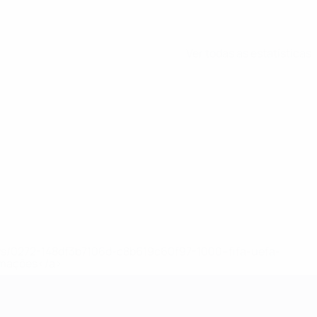
Ver todas as estatísticas
ews/0272-148df3b7106d-c8b619c60f97-1000--fifa-uefa-
rmações</a>