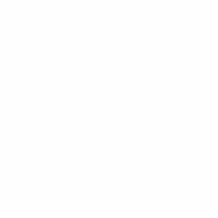
Jogos
Grupos
UEFA.tv
Estatísticas
Equipas
Notícias
VISITE TAMBÉM
UEFA.com
Fundação UEFA
Loja
MUDAR IDIOMA
Português
English
Français
Deutsch
Русский
Español
Italia
SIGA-NOS EM
Descarregue a app oficial