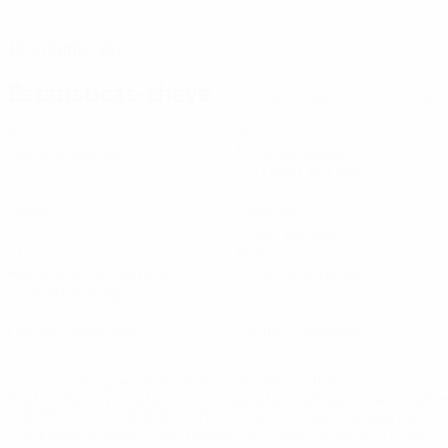
DATA DE NASCIMENTO
12/6/2000 (26)
Estatísticas-chave
Ver todas as estatísticas
5
463
Jogos disputados
Minutos jogados
77,17 méd. por jogo
0
6
Golos
Desarmes
1 méd. por jogo
21
82%
Recuperações de bola
Eficácia de passe (%)
3,5 méd. por jogo
0
0
Cartões amarelos
Cartões vermelhos
* Suspensa até indicação em contrário. <a
href='https://pt.uefa.com/insideuefa/mediaservices/medi
148df3b7106d-c8b619c60f97-1000--fifa-uefa-suspendem-
equipas-e-seleccoes-russas-de-todas-as-prov/'>Mais