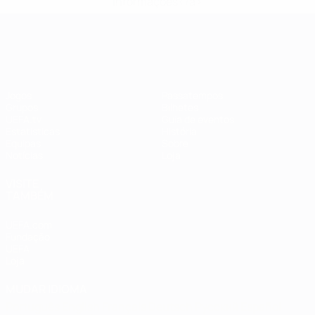
informações</a>
EURO Feminino
Jogos
Passatempos
Grupos
Bilhetes
UEFA.tv
Guia de eventos
Estatísticas
História
Equipas
Sobre
Notícias
Loja
VISITE
TAMBÉM
UEFA.com
Fundação
UEFA
Loja
MUDAR IDIOMA
Português
English
Français
Deutsch
Русский
Español