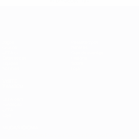
informações</a>
EURO Feminino
Jogos
Passatempos
Grupos
Bilhetes
UEFA.tv
Guia de eventos
Estatísticas
História
Equipas
Sobre
Notícias
Loja
VISITE
TAMBÉM
UEFA.com
Fundação
UEFA
Loja
MUDAR IDIOMA
Português
English
Français
Deutsch
Русский
Español