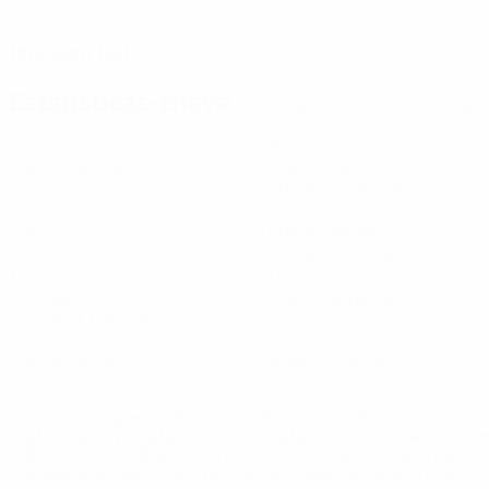
DATA DE NASCIMENTO
19/4/2001 (25)
Estatísticas-chave
Ver todas as estatísticas
3
185
Jogos disputados
Minutos jogados
61,67 méd. por jogo
0
4
Golos
Total de remates
1,34 méd. por jogo
1
81,67%
Assistências
Eficácia de passe (%)
0,34 méd. por jogo
0
0
Cartões amarelos
Cartões vermelhos
* Suspensa até indicação em contrário. <a
href='https://pt.uefa.com/insideuefa/mediaservices/medi
148df3b7106d-c8b619c60f97-1000--fifa-uefa-suspendem-
equipas-e-seleccoes-russas-de-todas-as-prov/'>Mais