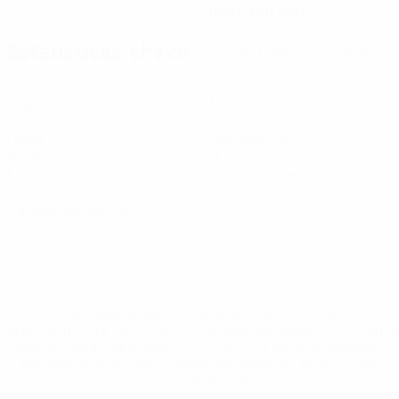
15/4/2001 (25)
Estatísticas-chave
Ver todas as estatísticas
1
11
Jogos disputados
Minutos jogados
0
0
Golos
Assistências
100%
0
Eficácia de passe (%)
Cartões amarelos
0
Cartões vermelhos
* Suspensa até indicação em contrário. <a
href='https://pt.uefa.com/insideuefa/mediaservices/medi
148df3b7106d-c8b619c60f97-1000--fifa-uefa-suspendem-
equipas-e-seleccoes-russas-de-todas-as-prov/'>Mais
informações</a>