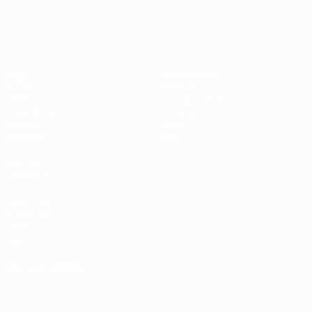
EURO Feminino
Jogos
Passatempos
Grupos
Bilhetes
UEFA.tv
Guia de eventos
Estatísticas
História
Equipas
Sobre
Notícias
Loja
VISITE
TAMBÉM
UEFA.com
Fundação
UEFA
Loja
MUDAR IDIOMA
Português
English
Français
Deutsch
Русский
Español
Italiano
Português