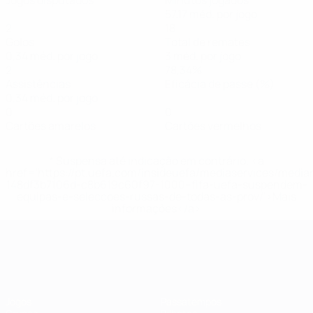
Jogos disputados
Minutos jogados
57,17 méd. por jogo
2
18
Golos
Total de remates
0,34 méd. por jogo
3 méd. por jogo
2
78,34%
Assistências
Eficácia de passe (%)
0,34 méd. por jogo
0
0
Cartões amarelos
Cartões vermelhos
* Suspensa até indicação em contrário. <a
href='https://pt.uefa.com/insideuefa/mediaservices/medi
148df3b7106d-c8b619c60f97-1000--fifa-uefa-suspendem-
equipas-e-seleccoes-russas-de-todas-as-prov/'>Mais
informações</a>
EURO Feminino
Jogos
Passatempos