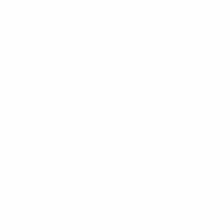
DATA DE NASCIMENTO
12/8/2001 (24)
Notícias
00:24
00:15
18/07/2025
08/07/2025
Candidato a Golo da
Veja o golo
Ronda: o remate
fantástico de Pina
fantástico de Pina
Estatísticas-chave
Ver todas as estatísticas
6
343