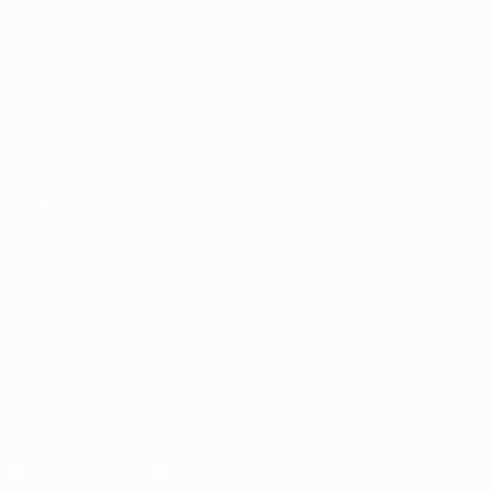
Grupos
Bilhetes
UEFA.tv
Guia de eventos
Estatísticas
História
Equipas
Sobre
Notícias
Loja
VISITE
TAMBÉM
UEFA.com
Fundação
UEFA
Loja
MUDAR IDIOMA
Português
English
Français
Deutsch
Русский
Español
Italiano
Português
SIGA-NOS EM
Descarregue a app oficial