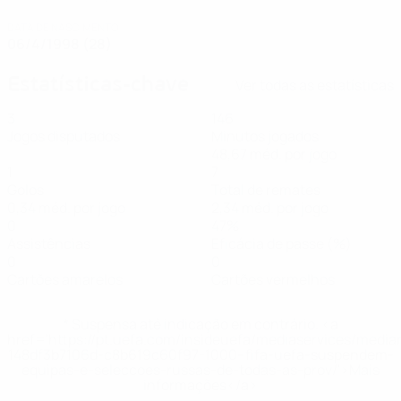
DATA DE NASCIMENTO
06/4/1998 (28)
Estatísticas-chave
Ver todas as estatísticas
3
146
Jogos disputados
Minutos jogados
48,67 méd. por jogo
1
7
Golos
Total de remates
0,34 méd. por jogo
2,34 méd. por jogo
0
47%
Assistências
Eficácia de passe (%)
0
0
Cartões amarelos
Cartões vermelhos
* Suspensa até indicação em contrário. <a
href='https://pt.uefa.com/insideuefa/mediaservices/medi
148df3b7106d-c8b619c60f97-1000--fifa-uefa-suspendem-
equipas-e-seleccoes-russas-de-todas-as-prov/'>Mais
informações</a>