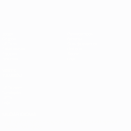
EURO Feminino
Jogos
Passatempos
Grupos
Bilhetes
UEFA.tv
Guia de eventos
Estatísticas
História
Equipas
Sobre
Notícias
Loja
VISITE
TAMBÉM
UEFA.com
Fundação
UEFA
Loja
MUDAR IDIOMA
Português
English
Français
Deutsch
Русский
Español
Italiano
Português