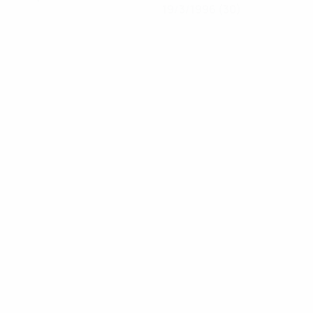
19/3/1996 (30)
Notícias
00:25
08/07/2022
Melhor Marcadora do Women's EURO: