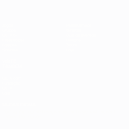
Jogos
Passatempos
Grupos
Bilhetes
UEFA.tv
Guia de eventos
Estatísticas
História
Equipas
Sobre
Notícias
Loja
VISITE
TAMBÉM
UEFA.com
Fundação
UEFA
Loja
MUDAR IDIOMA
Português
English
Français
Deutsch
Русский
Español
Italiano
Português