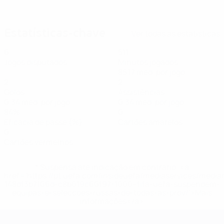
Mariona Caldentey
Estatísticas-chave
Ver todas as estatísticas
6
511
Jogos disputados
Minutos jogados
85,17 méd. por jogo
2
2
Golos
Assistências
0,34 méd. por jogo
0,34 méd. por jogo
84%
0
Eficácia de passe (%)
Cartões amarelos
0
Cartões vermelhos
* Suspensa até indicação em contrário. <a
href='https://pt.uefa.com/insideuefa/mediaservices/medi
148df3b7106d-c8b619c60f97-1000--fifa-uefa-suspendem-
equipas-e-seleccoes-russas-de-todas-as-prov/'>Mais
informações</a>
EURO Feminino