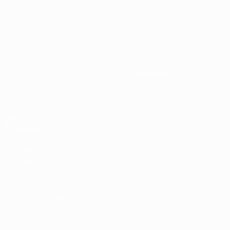
EURO Feminino
Jogos
Passatempos
Grupos
Bilhetes
UEFA.tv
Guia de eventos
Estatísticas
História
Equipas
Sobre
Notícias
Loja
VISITE
TAMBÉM
UEFA.com
Fundação
UEFA
Loja
MUDAR IDIOMA
Português
English
Français
Deutsch
Русский
Español
Italiano
Português