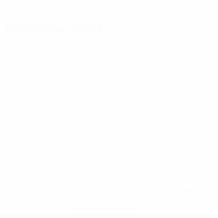
22/3/1993 (33)
Estatísticas-chave
Ver todas as estatísticas
4
137
Jogos disputados
Minutos jogados
22,84 méd. por jogo
0
0
Golos
Desarmes
5
94,75%
Recuperações de bola
Eficácia de passe (%)
0,84 méd. por jogo
0
0
Cartões amarelos
Cartões vermelhos
* Suspensa até indicação em contrário. <a
href='https://pt.uefa.com/insideuefa/mediaservices/medi
148df3b7106d-c8b619c60f97-1000--fifa-uefa-suspendem-
equipas-e-seleccoes-russas-de-todas-as-prov/'>Mais
informações</a>