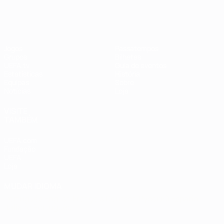
Jogos
Passatempos
Grupos
Bilhetes
UEFA.tv
Guia de eventos
Estatísticas
História
Equipas
Sobre
Notícias
Loja
VISITE
TAMBÉM
UEFA.com
Fundação
UEFA
Loja
MUDAR IDIOMA
Português
English
Français
Deutsch
Русский
Español
Italiano
Português