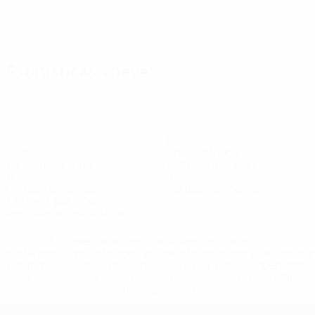
Estatísticas-chave
9
11
Golos
Golos sofridos
1,13 méd. por jogo
1,38 méd. por jogo
11
0
Cartões amarelos
Cartões vermelhos
1,38 méd. por jogo
Ver todas as estatísticas
* Suspensa até indicação em contrário. <a
href='https://pt.uefa.com/insideuefa/mediaservices/medi
148df3b7106d-c8b619c60f97-1000--fifa-uefa-suspendem-
equipas-e-seleccoes-russas-de-todas-as-prov/'>Mais
informações</a>
EURO Feminino