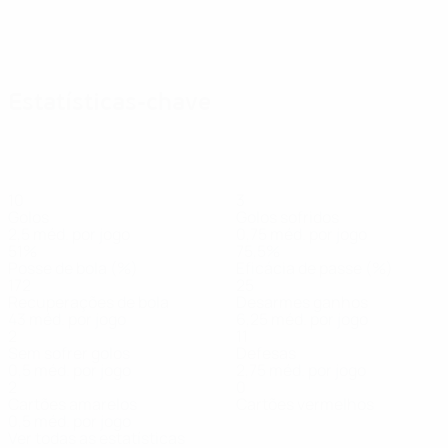
Estatísticas-chave
10
3
Golos
Golos sofridos
2,5 méd. por jogo
0,75 méd. por jogo
51%
75,5%
Posse de bola (%)
Eficácia de passe (%)
172
25
Recuperações de bola
Desarmes ganhos
43 méd. por jogo
6,25 méd. por jogo
2
11
Sem sofrer golos
Defesas
0,5 méd. por jogo
2,75 méd. por jogo
2
0
Cartões amarelos
Cartões vermelhos
0,5 méd. por jogo
Ver todas as estatísticas