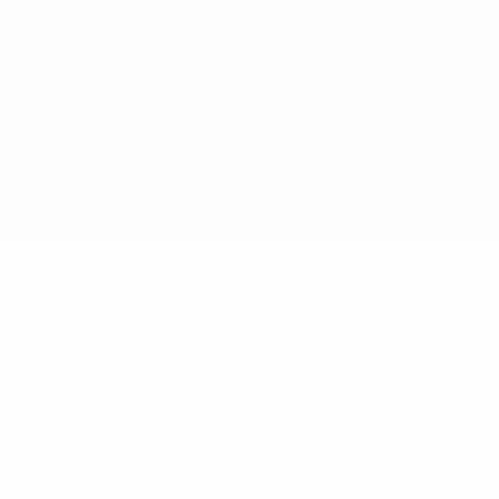
© 1998-2026 UEFA. Todos os direitos reservados
A palavra UEFA, o logótipo da UEFA e todas as marcas relativas às
competições da UEFA estão protegidas por marcas registadas e/ou
direitos de autor da UEFA. As referidas marcas registadas não
podem ser utilizadas para qualquer fim comercial. A utilização do
UEFA.com implica o seu acordo com os Termos e Condições, e com
a Política de Privacidade.