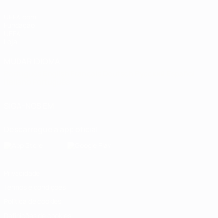
UEFA.com
Fundação
UEFA
Loja
MUDAR IDIOMA
Português
English
Français
Deutsch
Русский
Español
Italiano
Português
SIGA-NOS EM
Descarregue a app oficial
Privacidade
Termos e condições
Política de cookies
Definições de cookies