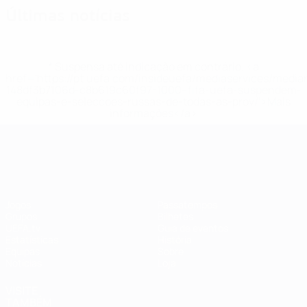
Últimas notícias
* Suspensa até indicação em contrário. <a
href='https://pt.uefa.com/insideuefa/mediaservices/medi
148df3b7106d-c8b619c60f97-1000--fifa-uefa-suspendem-
equipas-e-seleccoes-russas-de-todas-as-prov/'>Mais
informações</a>
EURO Feminino
Jogos
Passatempos
Grupos
Bilhetes
UEFA.tv
Guia de eventos
Estatísticas
História
Equipas
Sobre
Notícias
Loja
VISITE
TAMBÉM